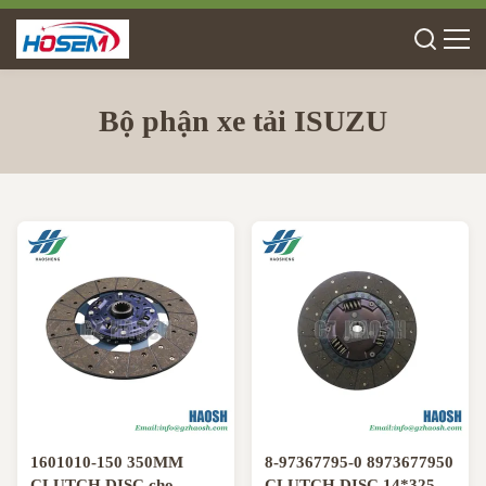
Bộ phận xe tải ISUZU
1601010-150 350MM
8-97367795-0 8973677950
CLUTCH DISC cho
CLUTCH DISC 14*325