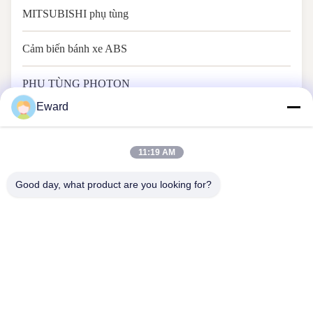
MITSUBISHI phụ tùng
Cảm biến bánh xe ABS
PHỤ TÙNG PHOTON
Eward
11:19 AM
Good day, what product are you looking for?
Quảng Châu Haosh Supply Chain Co., Ltd
Liên hệ với chúng tôi
Địa chỉ: Tầng 22, Trung tâm đổi mới khoa học và công nghệ Yiyun,
đường Dayuan, quận Baiyun, Quảng Châu
hshauto01@gzhaosh.com