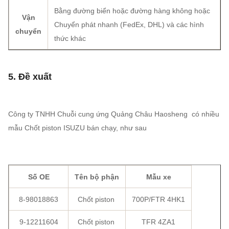
Bằng đường biển hoặc đường hàng không hoặc
Vận
Chuyển phát nhanh (FedEx, DHL) và các hình
chuyển
thức khác
5. Đề xuất
Công ty TNHH Chuỗi cung ứng Quảng Châu Haosheng có nhiều
mẫu Chốt piston ISUZU bán chạy, như sau
Số OE
Tên bộ phận
Mẫu xe
8-98018863
Chốt piston
700P/FTR 4HK1
9-12211604
Chốt piston
TFR 4ZA1