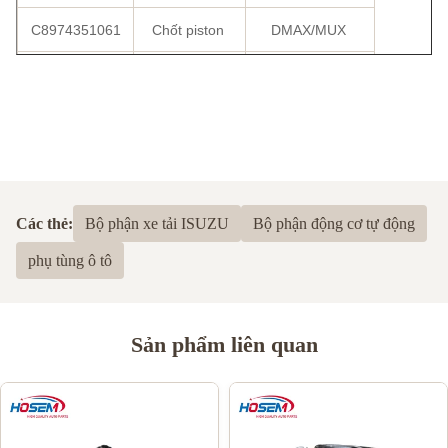
C8974351061
Chốt piston
DMAX/MUX
CA100054510
Chốt piston
RM 4D25
Các thẻ:
Bộ phận xe tải ISUZU
Bộ phận động cơ tự động
phụ tùng ô tô
Sản phẩm liên quan