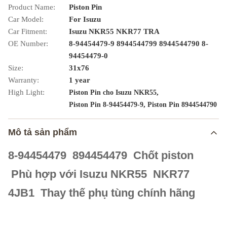
Product Name:
Piston Pin
Car Model:
For Isuzu
Car Fitment:
Isuzu NKR55 NKR77 TRA
OE Number:
8-94454479-9 8944544799 8944544790 8-
94454479-0
Size:
31x76
Warranty:
1 year
High Light:
,
Piston Pin cho Isuzu NKR55
,
Piston Pin 8-94454479-9
Piston Pin 8944544790
Mô tả sản phẩm
8-94454479 894454479 Chốt piston
Phù hợp với Isuzu NKR55 NKR77
4JB1 Thay thế phụ tùng chính hãng