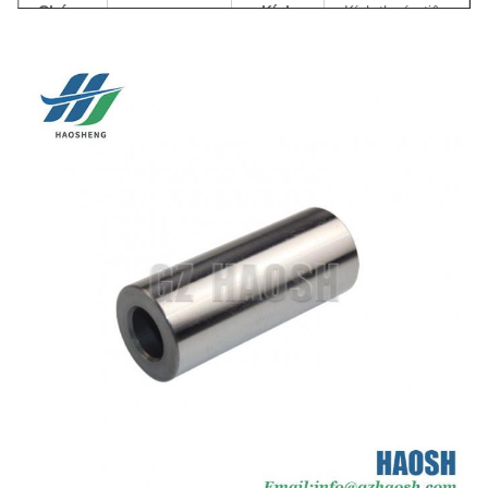
Chứng
Kích
Kích thước tiêu
ISO9001
nhận
thước
chuẩn OEM
Đường
Chiều
76mm hoặc
kính
31mm
dài
76.3mm
ngoài