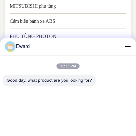
MITSUBISHI phụ tùng
Cảm biến bánh xe ABS
PHỤ TÙNG PHOTON
Eward
11:35 PM
Good day, what product are you looking for?
Quảng Châu Haosh Supply Chain Co., Ltd
Liên hệ với chúng tôi
Địa chỉ: Tầng 22, Trung tâm đổi mới khoa học và công nghệ Yiyun,
đường Dayuan, quận Baiyun, Quảng Châu
hshauto01@gzhaosh.com