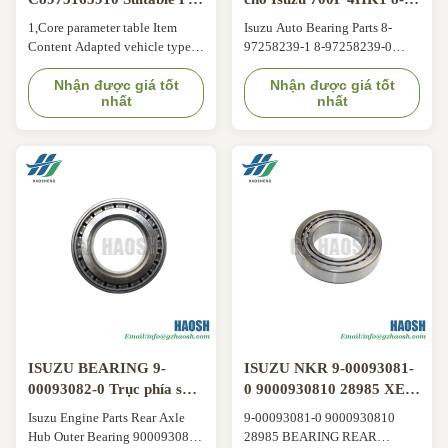
ISUZU TFR55 4JB1T with
97258239-1 8-97258239-0
1,Core parameter table Item
Isuzu Auto Bearing Parts 8-
3-Month Warranty and
8972582390 8972582391
Content Adapted vehicle type
97258239-1 8-97258239-0
OEM Replacement
ISUZU Material Metal OE No.
8972582390 8972582391
C8973165910 Warranty Period
Nhận được giá tốt
Flywheel Guide Bearing For
Nhận được giá tốt
nhất
nhất
3 Months 2,Factory Strength
Isuzu 700P 4HK1 Product
3,Quality Assurance and After-
Information Product Name
sales Service Working Days 24-
Flywheel Guide Bearing Car
Hour Email Reply 3-Month
Fitment Isuzu 700P Engine
Warranty:Free Replacement for
4HK1 Part Number 8-97258239-
Non-Human Damage 4,Product
1 8-97258239-0 8972582390
Advantages We ...
8972582391 Shipment By Sea/
Air/ Express ...
ISUZU BEARING 9-
ISUZU NKR 9-00093081-
00093082-0 Trục phía sau
0 9000930810 28985 XE
Trục ngoài 9000930820
ĐIẾN ĐIẾN ISUZU 600P
Isuzu Engine Parts Rear Axle
9-00093081-0 9000930810
ISUZU 600P NKR
NKR
Hub Outer Bearing 9000930820
28985 BEARING REAR