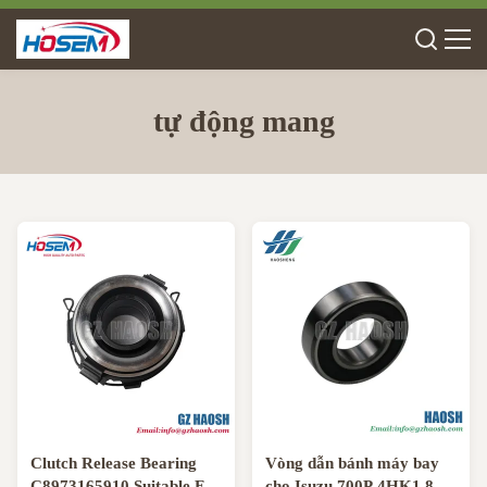
tự động mang
Clutch Release Bearing
Vòng dẫn bánh máy bay
C8973165910 Suitable For
cho Isuzu 700P 4HK1 8-