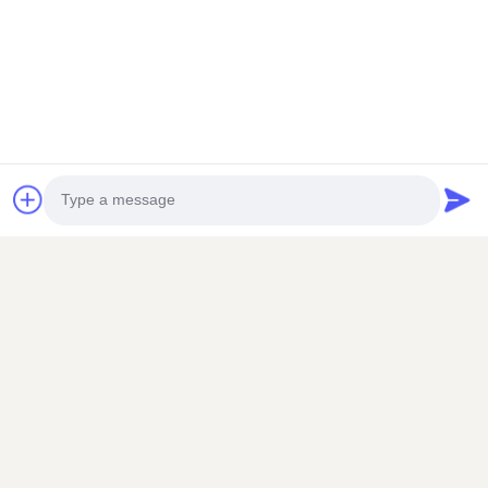
Photo
Video Call
Audio Call