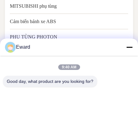
MITSUBISHI phụ tùng
Cảm biến bánh xe ABS
PHỤ TÙNG PHOTON
Eward
9:40 AM
Good day, what product are you looking for?
Quảng Châu Haosh Supply Chain Co., Ltd
Liên hệ với chúng tôi
Địa chỉ: Tầng 22, Trung tâm đổi mới khoa học và công nghệ Yiyun,
đường Dayuan, quận Baiyun, Quảng Châu
hshauto01@gzhaosh.com