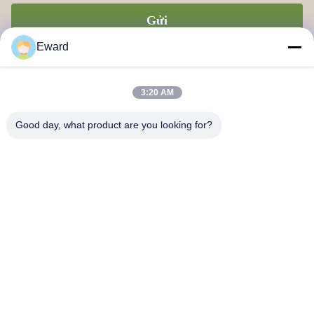
Gửi
Eward
3:20 AM
Good day, what product are you looking for?
Công ty TNHH Chuỗi cung ứng Quảng Châu Haosh
Liên hệ với chúng tôi
Địa chỉ: Quận Quảng Châu Baiyun đường Jiaoteng Yueqiang
Creative Park 3 Tòa nhà 201
hshauto01@gzhaosh.com
Điện thoại: 0086-18024581436