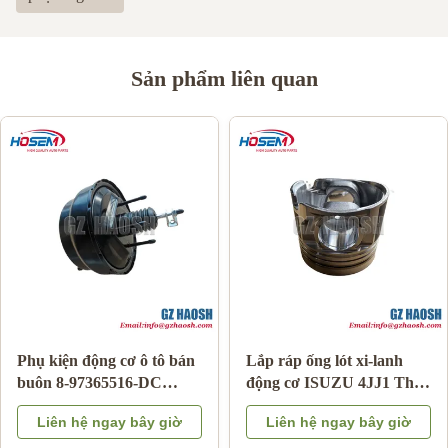
Sản phẩm liên quan
Phụ kiện động cơ ô tô bán
Lắp ráp ống lót xi-lanh
buôn 8-97365516-DC
động cơ ISUZU 4JJ1 Thay
phanh tăng cường cho
thế OEM Bảo hành 3
Liên hệ ngay bây giờ
Liên hệ ngay bây giờ
Isuzu DMAX 03-06
tháng