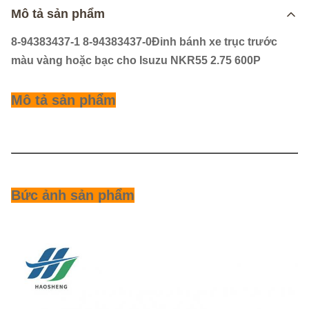
Mô tả sản phẩm
8-94383437-1 8-94383437-0
Đinh bánh xe trục trước
màu vàng hoặc bạc cho Isuzu NKR55 2.75 600P
Mô tả sản phẩm
Tên sản
Đinh bánh xe trục trước
phẩm
Bức ảnh sản phẩm
Thiết bị
ISUZU NKR55 2.75 600P
xe hơi
Số phần
8-94383437-1 8-94383437-0