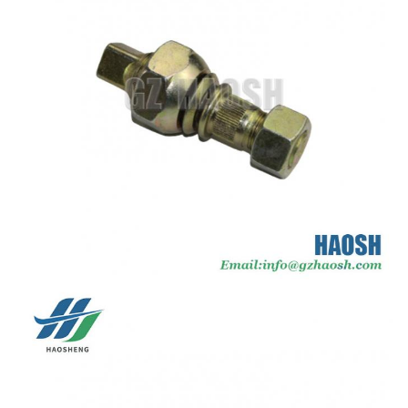
Kích
Tiêu chuẩn
thước
Bao bì
Thẻ/Điều trung lập
Vận
Bằng đường biển / Hàng
chuyển
không / Express
Giá cả
Có thể đàm phán