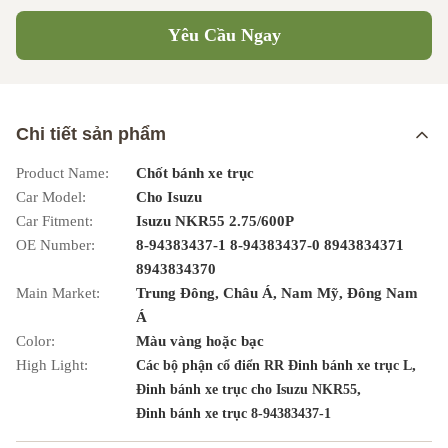
Yêu Cầu Ngay
Chi tiết sản phẩm
Product Name:
Chốt bánh xe trục
Car Model:
Cho Isuzu
Car Fitment:
Isuzu NKR55 2.75/600P
OE Number:
8-94383437-1 8-94383437-0 8943834371
8943834370
Main Market:
Trung Đông, Châu Á, Nam Mỹ, Đông Nam
Á
Color:
Màu vàng hoặc bạc
High Light:
,
Các bộ phận cổ điển RR Đinh bánh xe trục L
,
Đinh bánh xe trục cho Isuzu NKR55
Đinh bánh xe trục 8-94383437-1