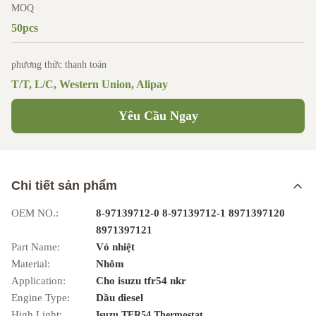
MOQ
50pcs
phương thức thanh toán
T/T, L/C, Western Union, Alipay
Yêu Cầu Ngay
Chi tiết sản phẩm
OEM NO.:
8-97139712-0 8-97139712-1 8971397120
8971397121
Part Name:
Vỏ nhiệt
Material:
Nhôm
Application:
Cho isuzu tfr54 nkr
Engine Type:
Dầu diesel
High Light:
,
Isuzu TFR54 Thermostat