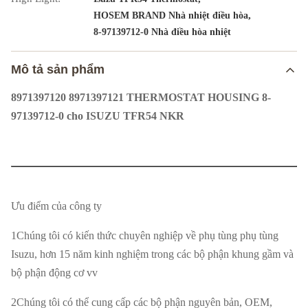
,
HOSEM BRAND Nhà nhiệt điều hòa
8-97139712-0 Nhà điều hòa nhiệt
Mô tả sản phẩm
8971397120 8971397121 THERMOSTAT HOUSING 8-
97139712-0 cho ISUZU TFR54 NKR
Tên sản
Thermostat Housing
phẩm
Ưu điểm của công ty
Thiết bị xe
1Chúng tôi có kiến thức chuyên nghiệp về phụ tùng phụ tùng
Isuzu TFR54 NKR
hơi
Isuzu, hơn 15 năm kinh nghiệm trong các bộ phận khung gầm và
bộ phận động cơ vv
Số phần
8-97139712-0 8-97139712-1 8971397120
2Chúng tôi có thể cung cấp các bộ phận nguyên bản, OEM,