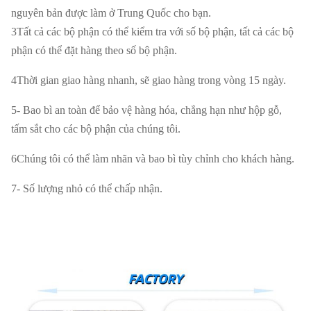
Có thể thương lượng, số lượng càng nhiều,
Giá cả
nguyên bản được làm ở Trung Quốc cho bạn.
giá càng thấp
3Tất cả các bộ phận có thể kiểm tra với số bộ phận, tất cả các bộ
phận có thể đặt hàng theo số bộ phận.
Trực quan / Tùy chỉnh cho nhu cầu của
Bao bì
khách hàng
4Thời gian giao hàng nhanh, sẽ giao hàng trong vòng 15 ngày.
Vận chuyển
Bằng đường biển / Hàng không / Express
5- Bao bì an toàn để bảo vệ hàng hóa, chẳng hạn như hộp gỗ,
tấm sắt cho các bộ phận của chúng tôi.
Ngày giao
5-10days Sau khi nhận được tiền đặt cọc
6Chúng tôi có thể làm nhãn và bao bì tùy chỉnh cho khách hàng.
hàng
7- Số lượng nhỏ có thể chấp nhận.
Đảm bảo
3-6 tháng
chất lượng