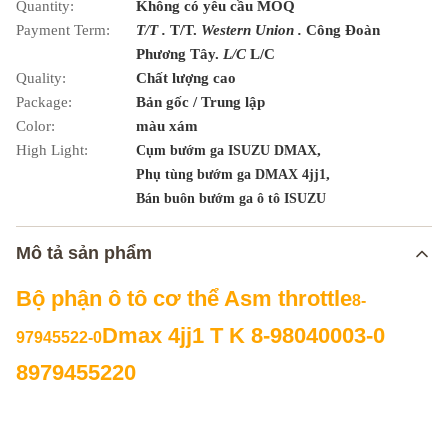
Quantity:
Không có yêu cầu MOQ
Payment Term:
T/T .
T/T.
Western Union .
Công Đoàn
Phương Tây.
L/C
L/C
Quality:
Chất lượng cao
Package:
Bản gốc / Trung lập
Color:
màu xám
High Light:
,
Cụm bướm ga ISUZU DMAX
,
Phụ tùng bướm ga DMAX 4jj1
Bán buôn bướm ga ô tô ISUZU
Mô tả sản phẩm
Bộ phận ô tô cơ thể Asm throttle
8-
Dmax 4jj1 T K 8-98040003-0
97945522-0
8979455220