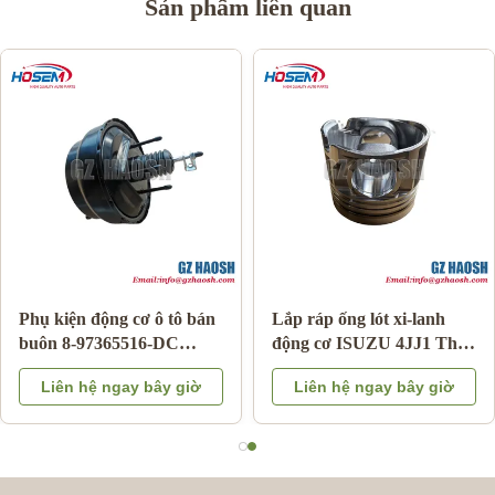
Sản phẩm liên quan
Phụ kiện động cơ ô tô bán
Lắp ráp ống lót xi-lanh
buôn 8-97365516-DC
động cơ ISUZU 4JJ1 Thay
phanh tăng cường cho
thế OEM Bảo hành 3
Liên hệ ngay bây giờ
Liên hệ ngay bây giờ
Isuzu DMAX 03-06
tháng