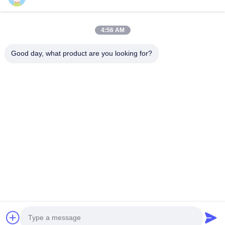
4:56 AM
Good day, what product are you looking for?
Công ty TNHH Chuỗi cung ứng Quảng Châu Haosh
Liên hệ với chúng tôi
Địa chỉ: Quận Quảng Châu Baiyun đường Jiaoteng Yueqiang
Creative Park 3 Tòa nhà 201
hshauto01@gzhaosh.com
Điện thoại: 0086-18024581436
Copyright © 2024-2026 Guangzhou Haosheng Supply Chain Co., Ltd. All Rights
Reserved.