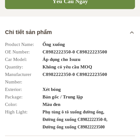
Yêu Cầu Ngay
Chi tiết sản phẩm
Product Name:
Ống xuống
OE Number:
C8982222350-0 C89822223500
Car Model:
Áp dụng cho Isuzu
Quantity:
Không có yêu cầu MOQ
Manufacturer
C8982222350-0 C89822223500
Number:
Exterior:
Xét bóng
Package:
Bản gốc / Trung lập
Color:
Màu đen
High Light:
,
Phụ tùng ô tô xuống đường ống
,
Đường ống xuống C8982222350-0
Đường ống xuống C89822223500