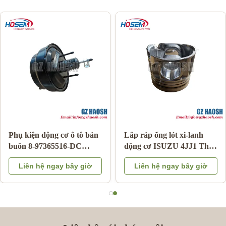
Phụ kiện động cơ ô tô bán
Lắp ráp ống lót xi-lanh
buôn 8-97365516-DC
động cơ ISUZU 4JJ1 Thay
phanh tăng cường cho
thế OEM Bảo hành 3
Liên hệ ngay bây giờ
Liên hệ ngay bây giờ
Isuzu DMAX 03-06
tháng