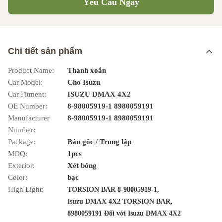
Yêu Cầu Ngay
Chi tiết sản phẩm
Product Name:
Thanh xoắn
Car Model:
Cho Isuzu
Car Fitment:
ISUZU DMAX 4X2
OE Number:
8-98005919-1 8980059191
Manufacturer
8-98005919-1 8980059191
Number:
Package:
Bản gốc / Trung lập
MOQ:
1pcs
Exterior:
Xét bóng
Color:
bạc
High Light:
,
TORSION BAR 8-98005919-1
,
Isuzu DMAX 4X2 TORSION BAR
8980059191 Đối với Isuzu DMAX 4X2