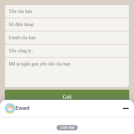
Gửi
Eward
3:09 AM