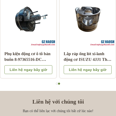
Phụ kiện động cơ ô tô bán
Lắp ráp ống lót xi-lanh
buôn 8-97365516-DC
động cơ ISUZU 4JJ1 Thay
phanh tăng cường cho
thế OEM Bảo hành 3
Liên hệ ngay bây giờ
Liên hệ ngay bây giờ
Isuzu DMAX 03-06
tháng
Liên hệ với chúng tôi
Bạn có thể liên lạc với chúng tôi bất cứ lúc nào!