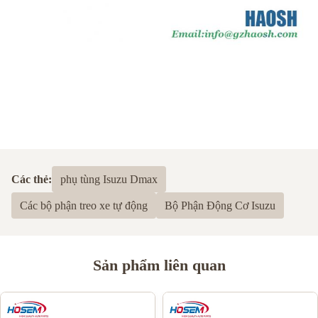
Các thẻ:
phụ tùng Isuzu Dmax
Các bộ phận treo xe tự động
Bộ Phận Động Cơ Isuzu
Sản phẩm liên quan