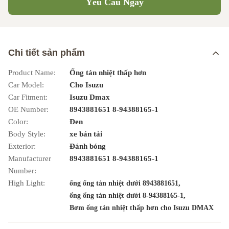
Yêu Cầu Ngay
Chi tiết sản phẩm
Product Name:
Ống tản nhiệt thấp hơn
Car Model:
Cho Isuzu
Car Fitment:
Isuzu Dmax
OE Number:
8943881651 8-94388165-1
Color:
Đen
Body Style:
xe bán tải
Exterior:
Đánh bóng
Manufacturer
8943881651 8-94388165-1
Number:
High Light:
,
ống ống tản nhiệt dưới 8943881651
,
ống ống tản nhiệt dưới 8-94388165-1
Bơm ống tản nhiệt thấp hơn cho Isuzu DMAX