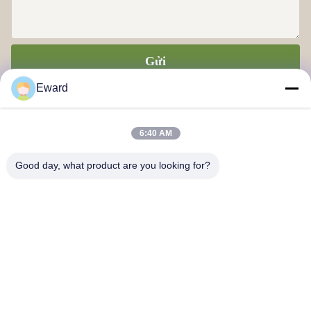
Gửi
Eward
6:40 AM
Good day, what product are you looking for?
Công ty TNHH Chuỗi cung ứng Quảng Châu Haosh
Liên hệ với chúng tôi
Địa chỉ: Quận Quảng Châu Baiyun đường Jiaoteng Yueqiang
Creative Park 3 Tòa nhà 201
hshauto01@gzhaosh.com
Điện thoại: 0086-18024581436