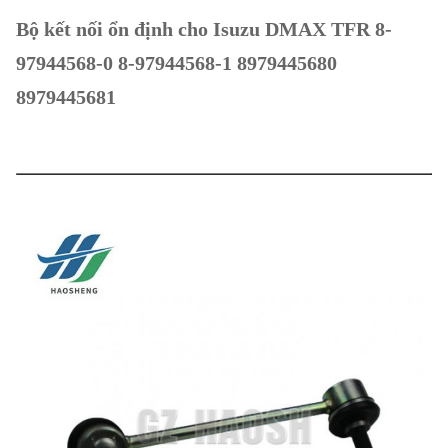
Bộ kết nối ổn định cho Isuzu DMAX TFR 8-
97944568-0 8-97944568-1 8979445680
8979445681
Tên sản
Xích kim Gối tay
phẩm
Thiết bị
Isuzu TFS DMAX
xe hơi
8-94407708-1 8-94407708-0
Số phần
8944077081