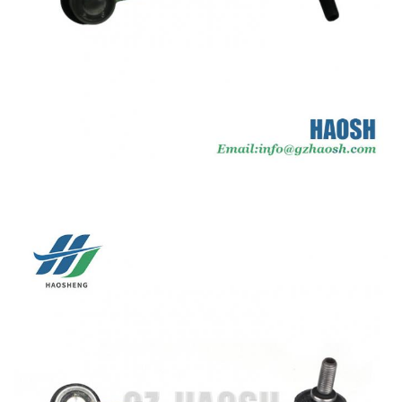
Kích
Tiêu chuẩn
thước
Trực quan / Tùy chỉnh cho
Bao bì
nhu cầu của khách hàng
Vận
Bằng đường biển / Hàng
chuyển
không / Express
Ngày giao
10-15 ngày Sau khi nhận
hàng
được tiền đặt cọc
Giá cả
Có thể đàm phán