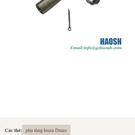
Các thẻ:
phụ tùng Isuzu Dmax