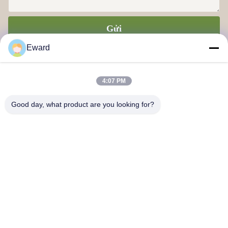
Gửi
Eward
4:07 PM
Good day, what product are you looking for?
Công ty TNHH Chuỗi cung ứng Quảng Châu Haosh
Liên hệ với chúng tôi
Địa chỉ: Quận Quảng Châu Baiyun đường Jiaoteng Yueqiang
Creative Park 3 Tòa nhà 201
hshauto01@gzhaosh.com
Điện thoại: 0086-18024581436