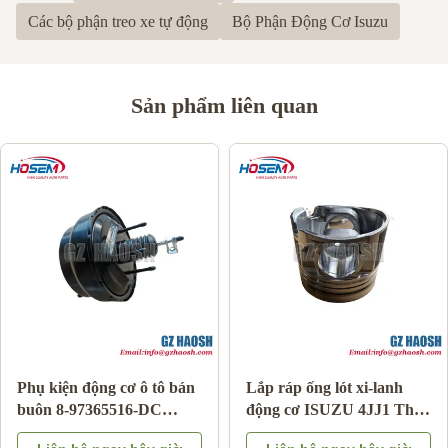
Các bộ phận treo xe tự động
Bộ Phận Động Cơ Isuzu
Sản phẩm liên quan
Bộ phận cơ thể ô tô
Hộp điều khiển số chính
95486109 thay thế
hãng Nhật Bản Mã OE 8-
chevrolet túi khí đồng hồ
98219761-0 cho Isuzu