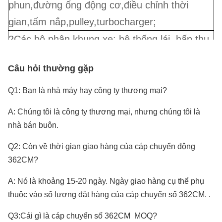
phun,đường ống động cơ,điều chỉnh thời
gian,tấm nắp,pulley,turbocharger;
2Các bộ phận khung xe: hệ thống lái, hấp thụ
va chạm, treo, khớp bóng, trục lái, bể ô tô, bộ
Câu hỏi thường gặp
phận khác biệt, cáp ô tô, trục bánh;
3Hệ thống điện: hệ thống thắp sáng, bộ cảm
Q1: Bạn là nhà máy hay công ty thương mại?
biến tốc độ ABS, công tắc tự động, Relay;
A: Chúng tôi là công ty thương mại, nhưng chúng tôi là
4Hệ thống phanh & Hệ thống ly hợp & Booster
nhà bán buôn.
5Hệ thống làm mát: Máy ly hợp quạt, lò sưởi,
Q2: Còn về thời gian giao hàng của cáp chuyển động
điều hòa không khí, cánh quạt;
362CM?
6. Set Gasket động cơ & Bộ sửa chữa
A: Nó là khoảng 15-20 ngày. Ngày giao hàng cụ thể phụ
7. Vành đai & Vỏ & Xích & Dầu;
thuộc vào số lượng đặt hàng của cáp chuyển số 362CM.
.
8. Bên ngoài thân xe: đèn, Fender, Bumper,
Q3:Cái gì là cáp chuyển số 362CM
MOQ?