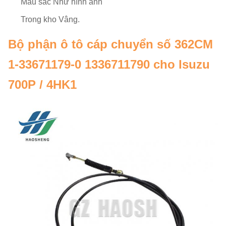
Màu sắc
Như hình ảnh
Trong kho
Vâng.
Bộ phận ô tô cáp chuyển số 362CM
1-33671179-0 1336711790 cho Isuzu
700P / 4HK1