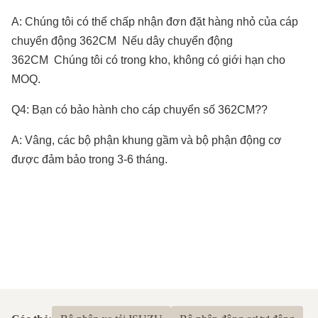
Grille, Mirror;
A: Chúng tôi có thể chấp nhận đơn đặt hàng nhỏ của cáp
Chủ yếu là chuyên về phụ tùng ô tô Nhật
chuyển động 362CM
Nếu dây chuyển động
Bản. Nếu bạn cần thêm thông tin, vui lòng
362CM
Chúng tôi có trong kho, không có giới hạn cho
MOQ.
liên hệ với chúng tôi!
Q4: Bạn có bảo hành cho cáp chuyển số 362CM?
?
A: Vâng, các bộ phận khung gầm và bộ phận động cơ
được đảm bảo trong 3-6 tháng.