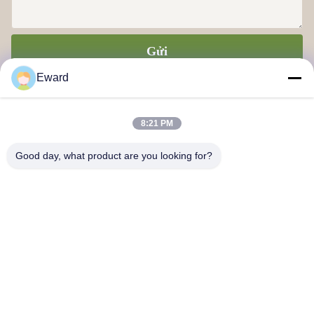
Gửi
Eward
8:21 PM
Good day, what product are you looking for?
Công ty TNHH Chuỗi cung ứng Quảng Châu Haosh
Liên hệ với chúng tôi
Địa chỉ: Quận Quảng Châu Baiyun đường Jiaoteng Yueqiang
Creative Park 3 Tòa nhà 201
hshauto01@gzhaosh.com
Điện thoại: 0086-18024581436