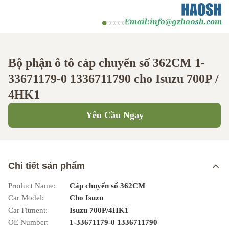
Bộ phận ô tô cáp chuyển số 362CM 1-
33671179-0 1336711790 cho Isuzu 700P /
4HK1
Yêu Cầu Ngay
Chi tiết sản phẩm
Product Name:
Cáp chuyển số 362CM
Car Model:
Cho Isuzu
Car Fitment:
Isuzu 700P/4HK1
OE Number:
1-33671179-0 1336711790