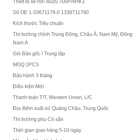
Thiết bị xe hơi
Isuzu 700P/4HK1
Số OE
1-33671179-0 1336711790
Kích thước
Tiêu chuẩn
Thị trường chính
Trung Đông, Châu Á, Nam Mỹ, Đông
Nam Á
Gói
Bản gốc / Trung lập
MOQ
1PCS
Bảo hành
3 tháng
Điều kiện
Mới
Thanh toán
T/T, Western Union, L/C
Địa điểm xuất xứ
Quảng Châu, Trung Quốc
Thị trường phụ
Có sẵn
Thời gian giao hàng
5-10 ngày