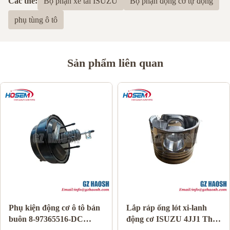
Các thẻ:
Bộ phận xe tải ISUZU
Bộ phận động cơ tự động
phụ tùng ô tô
Sản phẩm liên quan
Phụ kiện động cơ ô tô bán
Lắp ráp ống lót xi-lanh
buôn 8-97365516-DC
động cơ ISUZU 4JJ1 Thay