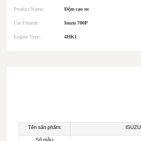
Product Name:
Đệm cao su
Car Fitment:
Isuzu 700P
Engine Type:
4HK1
Tên sản phẩm:
ISUZU
Số mẫu: