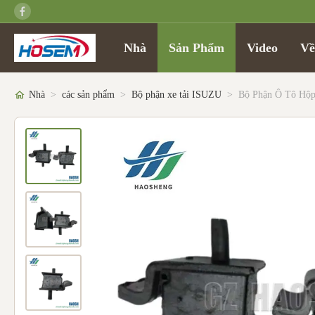
Nhà
Sản Phẩm
Video
Về
Nhà
>
các sản phẩm
>
Bộ phận xe tải ISUZU
>
Bộ Phận Ô Tô Hộp