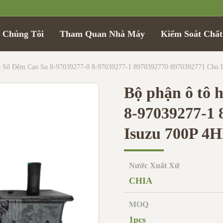
 Chúng Tôi
Tham Quan Nhà Máy
Kiểm Soát Chấ
 Số Đệm Cao Su 8-97039277-0 8-97039277-1 8970392770 8970392771 Cho 
Bộ phận ô tô 
8-97039277-1
Isuzu 700P 4
Nước Xuất Xứ
CHIA
MOQ
1pcs