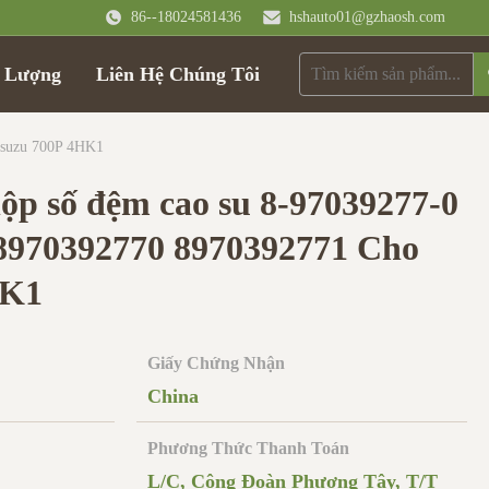
86--18024581436
hshauto01@gzhaosh.com
t Lượng
Liên Hệ Chúng Tôi
Isuzu 700P 4HK1
hộp số đệm cao su 8-97039277-0
 8970392770 8970392771 Cho
HK1
Giấy Chứng Nhận
China
Phương Thức Thanh Toán
L/C, Công Đoàn Phương Tây, T/T