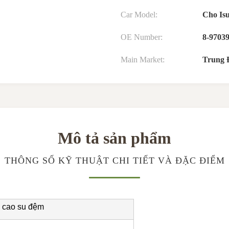
Car Model:
Cho Is
OE Number:
8-9703
Main Market:
Trung 
Mô tả sản phẩm
THÔNG SỐ KỸ THUẬT CHI TIẾT VÀ ĐẶC ĐIỂM
 cao su đệm