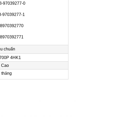
8-97039277-0
8-97039277-1
8970392770
8970392771
êu chuẩn
700P 4HK1
Cao
 tháng