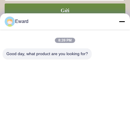
Gửi
Eward
8:39 PM
Good day, what product are you looking for?
Công ty TNHH Chuỗi cung ứng Quảng Châu Haosh
Liên hệ với chúng tôi
Địa chỉ: Quận Quảng Châu Baiyun đường Jiaoteng Yueqiang
Creative Park 3 Tòa nhà 201
hshauto01@gzhaosh.com
Điện thoại: 0086-18024581436