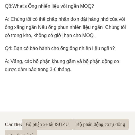
7. Vành đai & Vỏ & Xích & Dầu;
Q3:What's Ống nhiên liệu vòi ngắn
MOQ?
8. Bên ngoài thân xe: đèn, Fender, Bumper,
A: Chúng tôi có thể chấp nhận đơn đặt hàng nhỏ của vòi
Grille, Mirror;
ống xăng ngắn
Nếu ống phun nhiên liệu ngắn
Chúng tôi
Chủ yếu là chuyên về phụ tùng ô tô Nhật
có trong kho, không có giới hạn cho MOQ.
Bản. Nếu bạn cần thêm thông tin, vui lòng
Q4: Bạn có bảo hành cho ống ống nhiên liệu ngắn
?
liên hệ với chúng tôi!
A: Vâng, các bộ phận khung gầm và bộ phận động cơ
được đảm bảo trong 3-6 tháng.
Các thẻ:
Bộ phận xe tải ISUZU
Bộ phận động cơ tự động