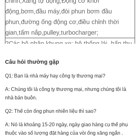
chỉnh,Xăng tự động,Động cơ khởi
động,bơm,đầu máy,đòi phun bơm đầu
phun,đường ống động cơ,điều chỉnh thời
gian,tấm nắp,pulley,turbocharger;
2Các bộ phận khung xe: hệ thống lái, hấp thụ
va chạm, treo, khớp bóng, trục lái, bể ô tô, bộ
Câu hỏi thường gặp
phận khác biệt, cáp ô tô, trục bánh;
3Hệ thống điện: hệ thống thắp sáng, bộ cảm
Q1: Bạn là nhà máy hay công ty thương mại?
biến tốc độ ABS, công tắc tự động, Relay;
A: Chúng tôi là công ty thương mại, nhưng chúng tôi là
4Hệ thống phanh & Hệ thống ly hợp & Booster
nhà bán buôn.
5Hệ thống làm mát: Máy ly hợp quạt, lò sưởi,
Q2: Thế còn ống phun nhiên liệu thì sao?
điều hòa không khí, cánh quạt;
A: Nó là khoảng 15-20 ngày, ngày giao hàng cụ thể phụ
6. Set Gasket động cơ & Bộ sửa chữa
thuộc vào số lượng đặt hàng của vòi ống xăng ngắn
.