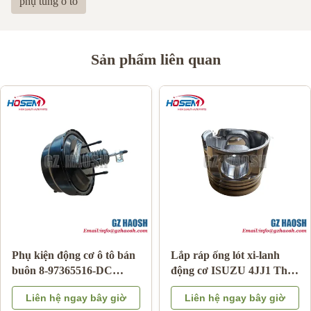
phụ tùng ô tô
Sản phẩm liên quan
Phụ kiện động cơ ô tô bán
Lắp ráp ống lót xi-lanh
buôn 8-97365516-DC
động cơ ISUZU 4JJ1 Thay
phanh tăng cường cho
thế OEM Bảo hành 3
Liên hệ ngay bây giờ
Liên hệ ngay bây giờ
Isuzu DMAX 03-06
tháng