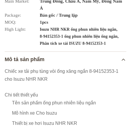
Main Market:
Trung Đông, Châu Á, Nam Mỹ, Đông Nam
Á
Package:
Bản gốc / Trung lập
MOQ:
1pcs
High Light:
,
Isuzu NHR NKR ống phun nhiên liệu ngắn
,
8-94152353-1 ống phun nhiên liệu ống ngắn
Phân tích xe tải ISUZU 8-94152353-1
Mô tả sản phẩm
Chiếc xe tải phụ tùng vòi ống xăng ngắn 8-94152353-1
cho Isuzu NHR NKR
Chi tiết thiết yếu
Tên sản phẩm
ống phun nhiên liệu ngắn
Mô hình xe
Cho Isuzu
Thiết bị xe hơi
Isuzu NHR NKR