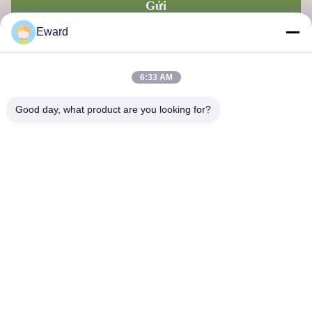
Gửi
Eward
6:33 AM
Good day, what product are you looking for?
Công ty TNHH Chuỗi cung ứng Quảng Châu Haosh
Liên hệ với chúng tôi
Địa chỉ: Quận Quảng Châu Baiyun đường Jiaoteng Yueqiang
Creative Park 3 Tòa nhà 201
hshauto01@gzhaosh.com
Điện thoại: 0086-18024581436