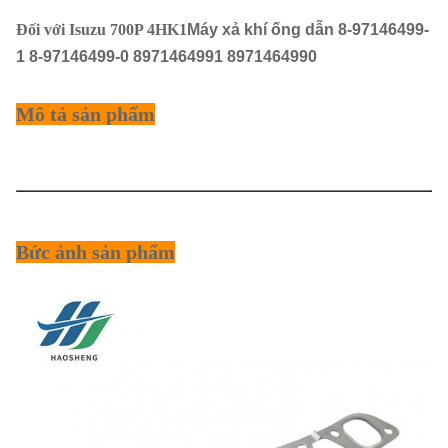
Đối với Isuzu 700P 4HK1
Máy xả khí ống dẫn 8-97146499-
1 8-97146499-0 8971464991 8971464990
Mô tả sản phẩm
Tên sản
Máy phun khí thải
phẩm
Bức ảnh sản phẩm
Thiết bị xe
ISUZU 700p 4HK1
hơi
Số phần
8-97146499-1 8-97146499-0
Kích