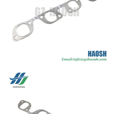
Tiêu chuẩn
thước
Bao bì
Thẻ/Điều trung lập
Vận
Bằng đường biển / Hàng không /
chuyển
Express
Giá cả
Có thể đàm phán