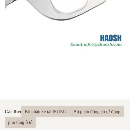
Các thẻ:
Bộ phận xe tải ISUZU
Bộ phận động cơ tự động
phụ tùng ô tô