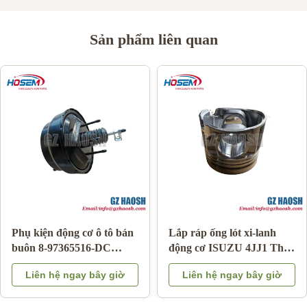
Sản phẩm liên quan
Phụ kiện động cơ ô tô bán
Lắp ráp ống lót xi-lanh
buôn 8-97365516-DC
động cơ ISUZU 4JJ1 Thay
phanh tăng cường cho
thế OEM Bảo hành 3
Liên hệ ngay bây giờ
Liên hệ ngay bây giờ
Isuzu DMAX 03-06
tháng