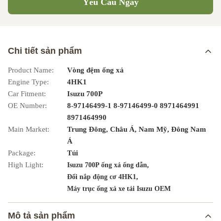
Yêu Cầu Ngay
Chi tiết sản phẩm
Product Name:
Vòng đệm ống xả
Engine Type:
4HK1
Car Fitment:
Isuzu 700P
OE Number:
8-97146499-1 8-97146499-0 8971464991
8971464990
Main Market:
Trung Đông, Châu Á, Nam Mỹ, Đông Nam
Á
Package:
Túi
High Light:
,
Isuzu 700P ống xả ống dẫn
,
Đổi nắp động cơ 4HK1
Máy trục ống xả xe tải Isuzu OEM
Mô tả sản phẩm