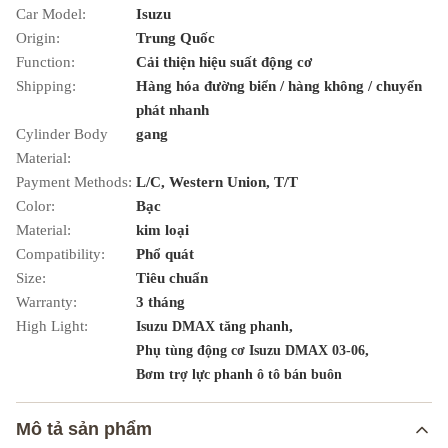
Car Model:
Isuzu
Origin:
Trung Quốc
Function:
Cải thiện hiệu suất động cơ
Shipping:
Hàng hóa đường biển / hàng không / chuyển
phát nhanh
Cylinder Body
gang
Material:
Payment Methods:
L/C, Western Union, T/T
Color:
Bạc
Material:
kim loại
Compatibility:
Phổ quát
Size:
Tiêu chuẩn
Warranty:
3 tháng
High Light:
,
Isuzu DMAX tăng phanh
,
Phụ tùng động cơ Isuzu DMAX 03-06
Bơm trợ lực phanh ô tô bán buôn
Mô tả sản phẩm