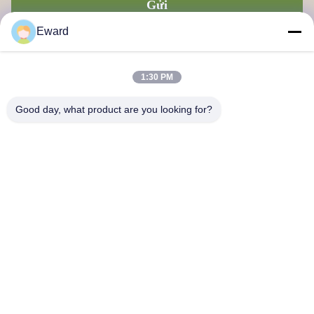
Gửi
Eward
1:30 PM
Good day, what product are you looking for?
Công ty TNHH Chuỗi cung ứng Quảng Châu Haosh
Liên hệ với chúng tôi
Địa chỉ: Quận Quảng Châu Baiyun đường Jiaoteng Yueqiang
Creative Park 3 Tòa nhà 201
hshauto01@gzhaosh.com
Điện thoại: 0086-18024581436