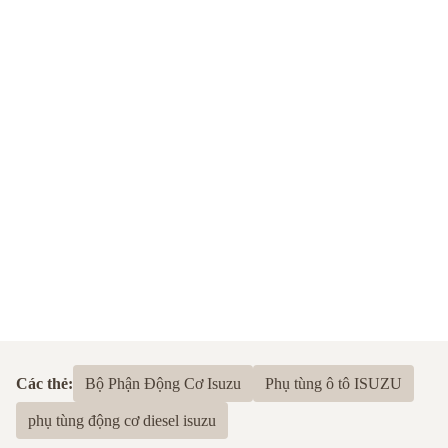
Các thẻ:
Bộ Phận Động Cơ Isuzu
Phụ tùng ô tô ISUZU
phụ tùng động cơ diesel isuzu