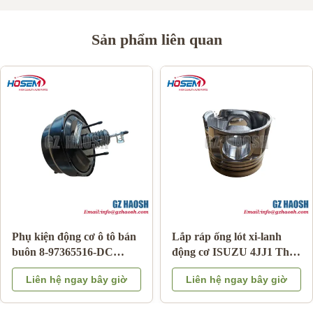
Sản phẩm liên quan
Bộ phận cơ thể ô tô
Hộp điều khiển số chính
95486109 thay thế
hãng Nhật Bản Mã OE 8-
chevrolet túi khí đồng hồ
98219761-0 cho Isuzu
Liên hệ ngay bây giờ
Liên hệ ngay bây giờ
xuân cho ARC
DMAX/MUX Động cơ
Diesel, Bộ điều khiển hộp