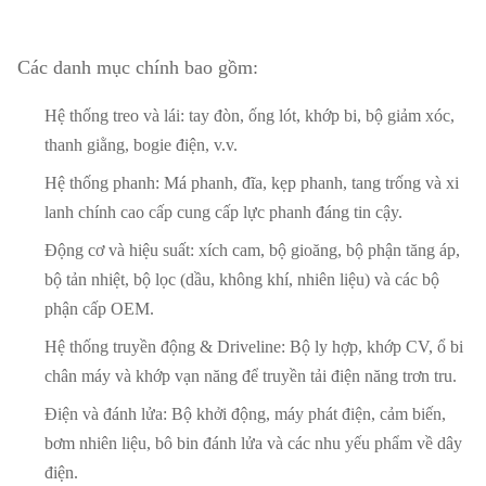
Các danh mục chính bao gồm:
Hệ thống treo và lái: tay đòn, ống lót, khớp bi, bộ giảm xóc,
thanh giằng, bogie điện, v.v.
Hệ thống phanh: Má phanh, đĩa, kẹp phanh, tang trống và xi
lanh chính cao cấp cung cấp lực phanh đáng tin cậy.
Động cơ và hiệu suất: xích cam, bộ gioăng, bộ phận tăng áp,
bộ tản nhiệt, bộ lọc (dầu, không khí, nhiên liệu) và các bộ
phận cấp OEM.
Hệ thống truyền động & Driveline: Bộ ly hợp, khớp CV, ổ bi
chân máy và khớp vạn năng để truyền tải điện năng trơn tru.
Điện và đánh lửa: Bộ khởi động, máy phát điện, cảm biến,
bơm nhiên liệu, bô bin đánh lửa và các nhu yếu phẩm về dây
điện.