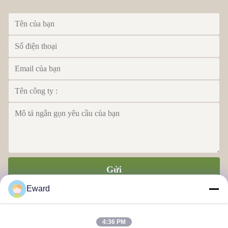
Gửi
Eward
4:36 PM