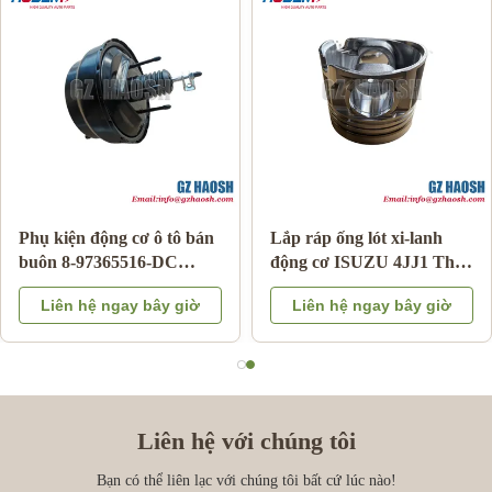
Bộ phận cơ thể ô tô
Hộp điều khiển số chính
95486109 thay thế
hãng Nhật Bản Mã OE 8-
chevrolet túi khí đồng hồ
98219761-0 cho Isuzu
Liên hệ ngay bây giờ
Liên hệ ngay bây giờ
xuân cho ARC
DMAX/MUX Động cơ
Diesel, Bộ điều khiển hộp
số
Liên hệ với chúng tôi
Bạn có thể liên lạc với chúng tôi bất cứ lúc nào!