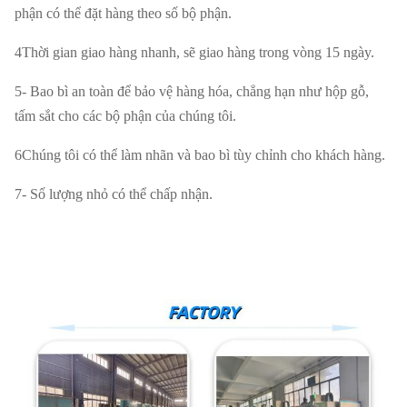
phận có thể đặt hàng theo số bộ phận.
Vận chuyển
Bằng đường biển
4Thời gian giao hàng nhanh, sẽ giao hàng trong vòng 15 ngày.
Ngày giao
5- Bao bì an toàn để bảo vệ hàng hóa, chẳng hạn như hộp gỗ,
25 ngày Sau khi nhận được tiền đặt cọc
hàng
tấm sắt cho các bộ phận của chúng tôi.
6Chúng tôi có thể làm nhãn và bao bì tùy chỉnh cho khách hàng.
Đảm bảo
3-6 tháng
chất lượng
7- Số lượng nhỏ có thể chấp nhận.