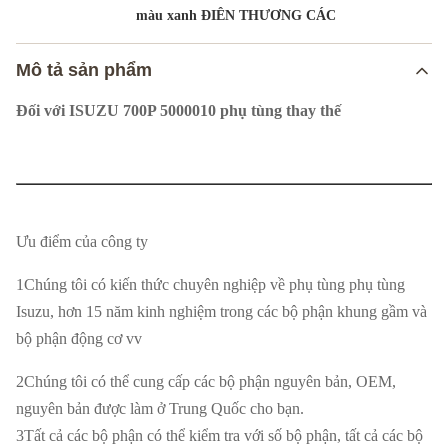
màu xanh ĐIÊN THƯƠNG CÁC
Mô tả sản phẩm
Đối với ISUZU 700P 5000010 phụ tùng thay thế
Tên sản
ĐIẾN BẠN
phẩm
Ưu điểm của công ty
Thiết bị xe
1Chúng tôi có kiến thức chuyên nghiệp về phụ tùng phụ tùng
Đối với ISUZU 700P
hơi
Isuzu, hơn 15 năm kinh nghiệm trong các bộ phận khung gầm và
bộ phận động cơ vv
Có thể thương lượng, số lượng càng
Giá cả
nhiều, giá càng thấp
2Chúng tôi có thể cung cấp các bộ phận nguyên bản, OEM,
nguyên bản được làm ở Trung Quốc cho bạn.
Vỏ gỗ
/Bản tùy chỉnh cho nhu cầu của
Bao bì
3Tất cả các bộ phận có thể kiểm tra với số bộ phận, tất cả các bộ
khách hàng/
Bao bì nhựa