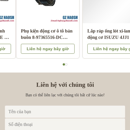
Phụ kiện động cơ ô tô bán
Lắp ráp ống lót xi-lanh
buôn 8-97365516-DC
động cơ ISUZU 4JJ1 Thay
phanh tăng cường cho
thế OEM Bảo hành 3
Liên hệ ngay bây giờ
Liên hệ ngay bây giờ
Isuzu DMAX 03-06
tháng
Liên hệ với chúng tôi
Bạn có thể liên lạc với chúng tôi bất cứ lúc nào!