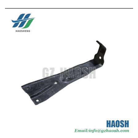
Tên sản
Nắp đệm phía trước
phẩm
Thiết bị xe
Ford Everest U375
hơi
Số phần
EB3B-17754/EB3B 17754
Kích thước
Tiêu chuẩn
Trực quan / Tùy chỉnh cho nhu cầu của
Bao bì
khách hàng
Vận chuyển
Bằng đường biển / Hàng không / Express
Ngày giao
10-15 ngày Sau khi nhận được tiền đặt cọc
hàng