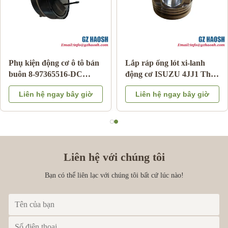
Bộ phận cơ thể ô tô
Hộp điều khiển số chính
95486109 thay thế
hãng Nhật Bản Mã OE 8-
chevrolet túi khí đồng hồ
98219761-0 cho Isuzu
Liên hệ ngay bây giờ
Liên hệ ngay bây giờ
xuân cho ARC
DMAX/MUX Động cơ
Diesel, Bộ điều khiển hộp
số
Liên hệ với chúng tôi
Bạn có thể liên lạc với chúng tôi bất cứ lúc nào!