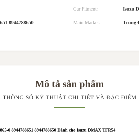
Car Fitment:
Isuzu 
8651 8944788650
Main Market:
Trung 
Mô tả sản phẩm
THÔNG SỐ KỸ THUẬT CHI TIẾT VÀ ĐẶC ĐIỂM
478865-0 8944788651 8944788650 Dành cho Isuzu DMAX TFR54