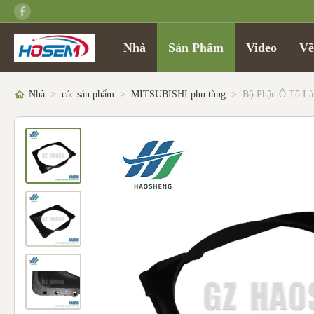
Nhà
Sản Phẩm
Video
Về
Nhà
>
các sản phẩm
>
MITSUBISHI phụ tùng
>
Bộ Phận Ô Tô Là