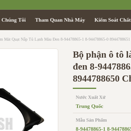
 Chúng Tôi
Tham Quan Nhà Máy
Kiểm Soát Chấ
m Mát Quạt Nắp Tủ Lạnh Màu Đen 8-94478865-1 8-94478865-0 894478865
Bộ phận ô tô 
đen 8-9447886
8944788650 
Nước Xuất Xứ
Trung Quốc
Mẫu Sản Phẩm
8-94478865-1 8-9447886