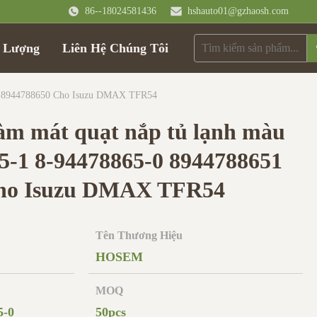
86--18024581436
hshauto01@gzhaosh.com
t Lượng
Liên Hệ Chúng Tôi
1 8944788650 Cho Isuzu DMAX TFR54
làm mát quạt nắp tủ lạnh màu
5-1 8-94478865-0 8944788651
Cho Isuzu DMAX TFR54
Tên Thương Hiệu
HOSEM
MOQ
5-0
50pcs