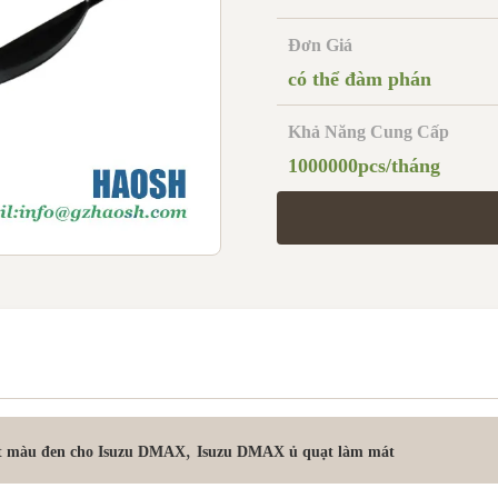
Đơn Giá
có thể đàm phán
Khả Năng Cung Cấp
1000000pcs/tháng
,
ệt màu đen cho Isuzu DMAX
Isuzu DMAX ủ quạt làm mát