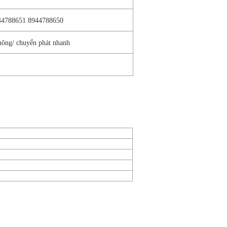
44788651 8944788650
hông/ chuyển phát nhanh