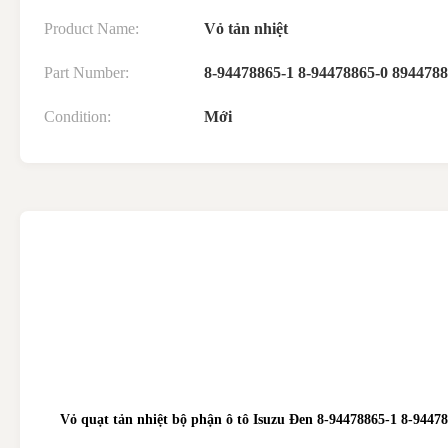
Product Name:
Vỏ tản nhiệt
Part Number:
8-94478865-1 8-94478865-0 894478
Condition:
Mới
Vỏ quạt tản nhiệt bộ phận ô tô Isuzu Đen 8-94478865-1 8-94